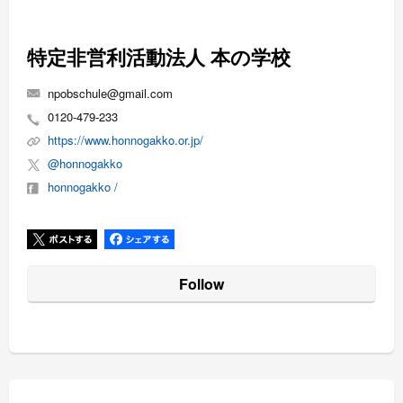
特定非営利活動法人 本の学校
npobschule@gmail.com
0120-479-233
https://www.honnogakko.or.jp/
@honnogakko
honnogakko /
Follow