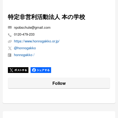
特定非営利活動法人 本の学校
npobschule@gmail.com
0120-479-233
https://www.honnogakko.or.jp/
@honnogakko
honnogakko /
Follow