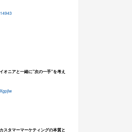
014943
〜パイオニアと一緒に”次の一手”を考え
Xgpjlw
ol.6 カスタマーマーケティングの本質と