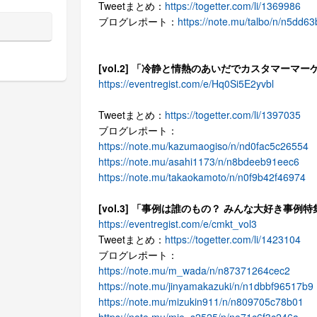
Tweetまとめ：
https://togetter.com/li/1369986
ブログレポート：
https://note.mu/talbo/n/n5dd6
[vol.2] 「冷静と情熱のあいだでカスタマーマーケ
https://eventregist.com/e/Hq0Si5E2yvbl
Tweetまとめ：
https://togetter.com/li/1397035
ブログレポート：
https://note.mu/kazumaogiso/n/nd0fac5c26554
https://note.mu/asahi1173/n/n8bdeeb91eec6
https://note.mu/takaokamoto/n/n0f9b42f46974
[vol.3] 「事例は誰のもの？ みんな大好き事例特集！
https://eventregist.com/e/cmkt_vol3
Tweetまとめ：
https://togetter.com/li/1423104
ブログレポート：
https://note.mu/m_wada/n/n87371264cec2
https://note.mu/jinyamakazuki/n/n1dbbf96517b9
https://note.mu/mizukin911/n/n809705c78b01