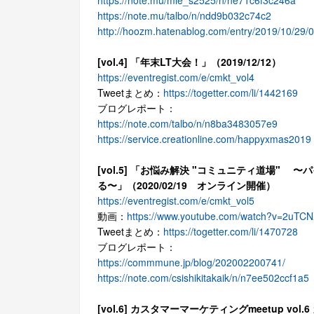
https://note.mu/mie_s2525/n/ne71c6f3c246a
https://note.mu/talbo/n/ndd9b032c74c2
http://hoozm.hatenablog.com/entry/2019/10/29/
[vol.4] 「年末LT大会！」（2019/12/12）
https://eventregist.com/e/cmkt_vol4
Tweetまとめ：
https://togetter.com/li/1442169
ブログレポート：
https://note.com/talbo/n/n8ba3483057e9
https://service.creationline.com/happyxmas2019
[vol.5] 「お悩み解決 "コミュニティ道場" 
る〜」（2020/02/19 オンライン開催）
https://eventregist.com/e/cmkt_vol5
動画：
https://www.youtube.com/watch?v=2uTCN
Tweetまとめ：
https://togetter.com/li/1470728
ブログレポート：
https://commmune.jp/blog/202002200741/
https://note.com/csishikitakaik/n/n7ee502ccf1a5
[vol.6] カスタマーマーケティングmeetup v